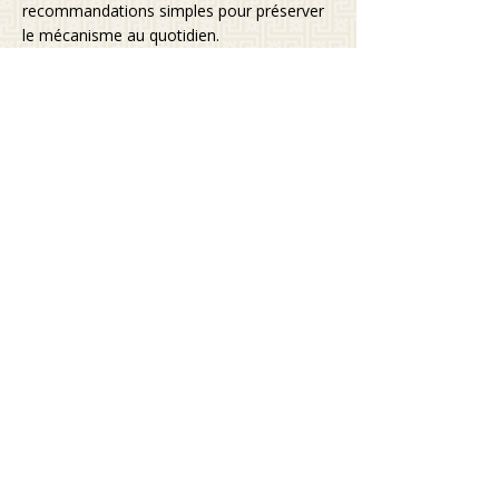
recommandations simples pour préserver
le mécanisme au quotidien.
Quels types de réparations effectuez-
vous sur les portes de garage?
Nous intervenons sur les ressorts, rails,
câbles, moteurs et tout autre composant
défectueux de votre porte de garage. Sur
place, nous prenons le temps d’identifier la
cause du bris et de proposer une solution
adaptée, que ce soit un remplacement de
pièce, un ajustement du système ou une
correction de l’alignement. Si vous avez
d’autres questions,
contactez-nous
pour
plus d’informations!
Combien de temps prend
habituellement une réparation de
porte de garage?
La durée varie selon le problème et les